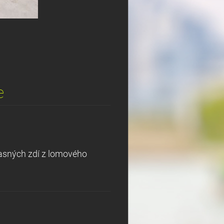
e
kasných zdí z lomového