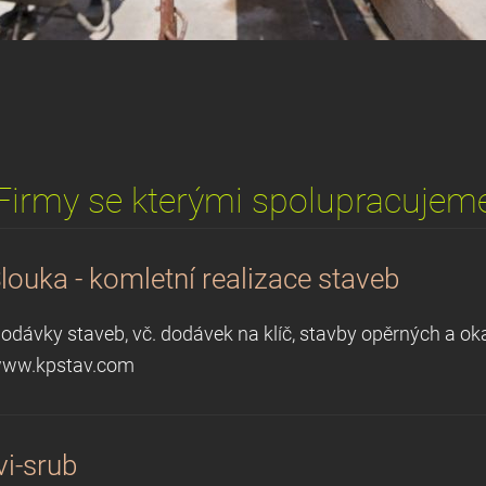
Firmy se kterými spolupracujem
louka - komletní realizace staveb
odávky staveb, vč. dodávek na klíč, stavby opěrných a o
www.kpstav.com
vi-srub