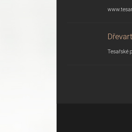
www.tesar
Dřevar
Tesařské p