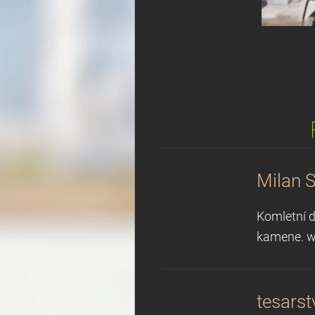
Milan S
Komletní d
kamene. 
tesarst