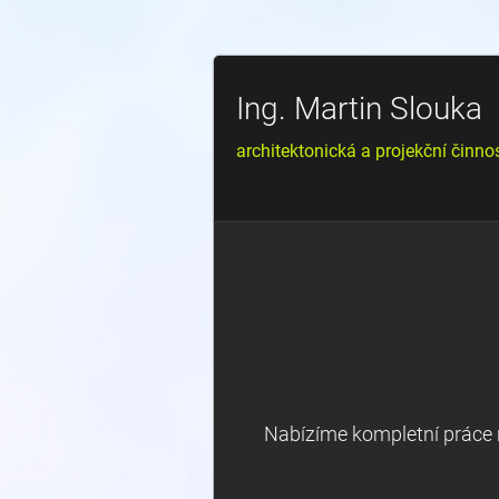
Ing. Martin Slouka
architektonická a projekční činno
Nabízíme kompletní práce n