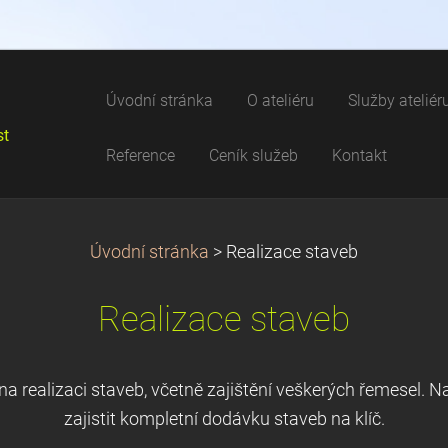
Úvodní stránka
O ateliéru
Služby ateliér
st
Reference
Ceník služeb
Kontakt
Úvodní stránka
>
Realizace staveb
Realizace staveb
a realizaci staveb, včetně zajištění veškerých řemesel. Na
zajistit kompletní dodávku staveb na klíč.